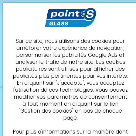
POINT S Glass
Castres
CASTRES CENTRE AUTO
Sur ce site, nous utilisons des cookies pour
améliorer votre expérience de navigation,
Demande de
05 18 23 06 27
personnaliser les publicités Google Ads et
rendez-vous
analyser le trafic de notre site. Les cookies
Vitre
Impact
Assurance
Rdv
Infos
publicitaires sont utilisés pour afficher des
1
2
3
4
5
publicités plus pertinentes pour vos intérêts.
En cliquant sur "J'accepte", vous acceptez
l'utilisation de ces technologies. Vous pouvez
modifier vos paramètres de consentement
Sur quelle vitre porte
à tout moment en cliquant sur le lien
l’intervention souhaitée ?
"Gestion des cookies" en bas de chaque
page.
Merci de sélectionner la vitre impactée
Pour plus d'informations sur la manière dont