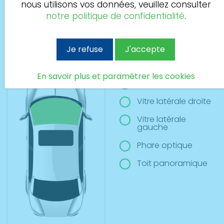
nous utilisons vos données, veuillez consulter
Si vous avez plusieurs sinitres à déclarer merci de
notre politique de confidentialité
.
l’indiquer dans la case informations commentaires de la
dernière étape
Je refuse
J'accepte
Pare-brise
En savoir plus et paramétrer les cookies
Lunette arrière
Vitre latérale droite
Vitre latérale
gauche
Phare optique
Toit panoramique